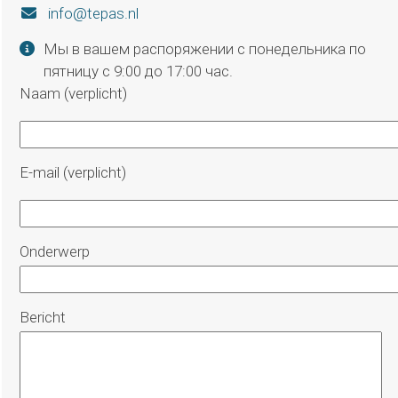
info@tepas.nl
Мы в вашем распоряжении с понедельника по
пятницу с 9:00 до 17:00 час.
Naam (verplicht)
E-mail (verplicht)
Gelieve dit veld leeg te laten.
Onderwerp
Gelieve dit veld leeg te laten.
Bericht