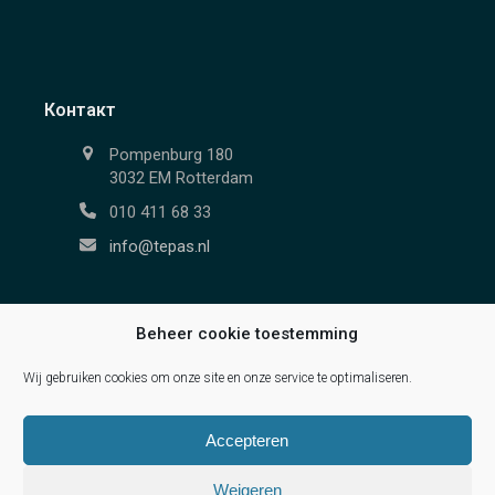
Контакт
Pompenburg 180
3032 EM Rotterdam
010 411 68 33
info@tepas.nl
Beheer cookie toestemming
обслуживание
Wij gebruiken cookies om onze site en onze service te optimaliseren.
Accepteren
Weigeren