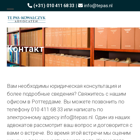
Skip
(+31)
|
info@tepas.nl
010 411 68 33
to
Open
Close
content
mobile
mobile
menu
menu
Контакт
Вам необходимы юридическая консультация и
более подробные сведения? Свяжитесь с нашим
офисом в Роттердаме. Вы можете позвонить по
телефону 010 411 68 33 или написать по
электронному адресу info@tepas.nl. Один из наших
адвокатов рассмотрит ваш вопрос и договорится с
вами о встрече. Во время этой встречи мы оценим