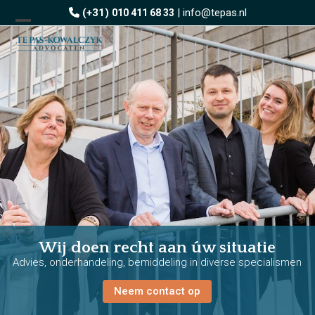
Skip
(+31)
|
info@tepas.nl
010 411 68 33
to
Open
Close
content
mobile
mobile
menu
menu
Wij doen recht aan úw situatie
Advies, onderhandeling, bemiddeling in diverse specialismen
Neem contact op