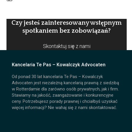
Press
escape
to
Czy jesteś zainteresowany wstępnym
go
spotkaniem bez zobowiązań?
to
the
Skontaktuj się z nami
first
slide
Kancelaria Te Pas – Kowalczyk Advocaten
Od ponad 30 lat kancelaria Te Pas – Kowalczyk
Advocaten jest niezależną kancelarią prawną z siedzibą
w Rotterdamie dla zarówno osób prywatnych, jak i firm.
Stawiamy na jakość, zaangażowanie i konkurencyjne
ceny. Potrzebujesz porady prawnej i chciałbyś uzyskać
więcej informacji? Nie wahaj się z nami skontaktować.