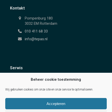
Kontakt
Pompenburg 180
3032 EM Rotterdam
010 411 68 33
info@tepas.nl
Serwis
Warunki
Beheer cookie toestemming
Zastrzeżenia
Procedura reklamacyjna
Wij gebruiken cookies om onze site en onze service te optimaliseren.
Accepteren